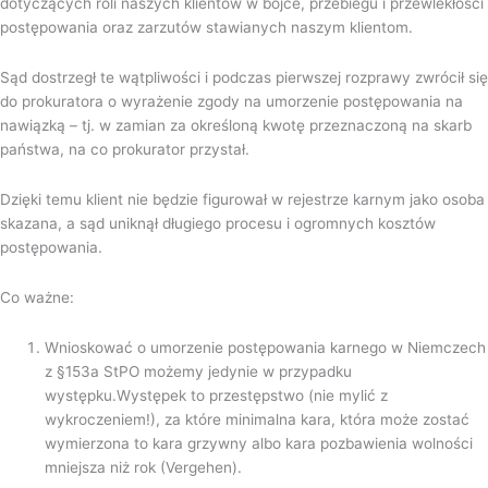
dotyczących roli naszych klientów w bójce, przebiegu i przewlekłości
postępowania oraz zarzutów stawianych naszym klientom.
Sąd dostrzegł te wątpliwości i podczas pierwszej rozprawy zwrócił się
do prokuratora o wyrażenie zgody na umorzenie postępowania na
nawiązką – tj. w zamian za określoną kwotę przeznaczoną na skarb
państwa, na co prokurator przystał.
Dzięki temu klient nie będzie figurował w rejestrze karnym jako osoba
skazana, a sąd uniknął długiego procesu i ogromnych kosztów
postępowania.
Co ważne:
Wnioskować o umorzenie postępowania karnego w Niemczech
z §153a StPO możemy jedynie w przypadku
występku.Występek to przestępstwo (nie mylić z
wykroczeniem!), za które minimalna kara, która może zostać
wymierzona to kara grzywny albo kara pozbawienia wolności
mniejsza niż rok (Vergehen).