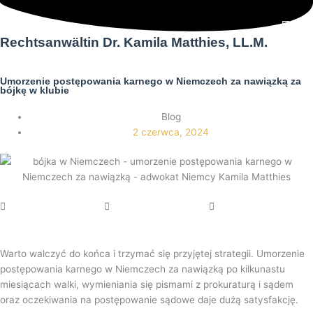
Przejdź
Głó
do
treści
Rechtsanwältin Dr. Kamila Matthies, LL.M.
men
Umorzenie postępowania karnego w Niemczech za nawiązką za
bójkę w klubie
Blog
2 czerwca, 2024
Warto walczyć do końca i trzymać się przyjętej strategii. Umorzenie
postępowania karnego w Niemczech za nawiązką po kilkunastu
miesiącach walki, wymieniania się pismami z prokuraturą i sądem
oraz oczekiwania na postępowanie sądowe daje dużą satysfakcję.