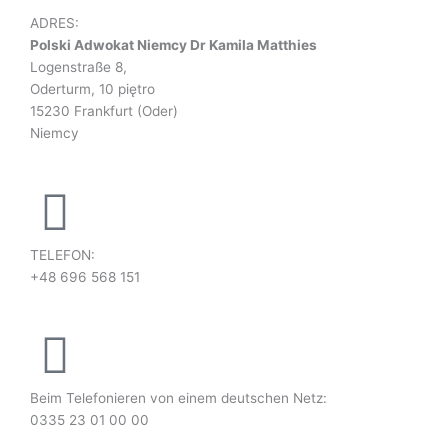
e
k
t
ADRES:
b
e
a
Polski Adwokat Niemcy Dr Kamila Matthies
Logenstraße 8,
Oderturm, 10 piętro
o
d
g
15230 Frankfurt (Oder)
Niemcy
o
i
r
k
n
a
-
-
m
TELEFON:
+48 696 568 151
f
i
n
Beim Telefonieren von einem deutschen Netz:
0335 23 01 00 00