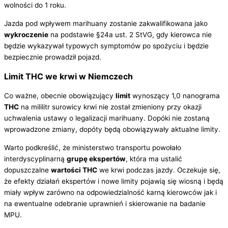
wolności do 1 roku.
Jazda pod wpływem marihuany zostanie zakwalifikowana jako
wykroczenie
na podstawie §24a ust. 2 StVG, gdy kierowca nie
będzie wykazywał typowych symptomów po spożyciu i będzie
bezpiecznie prowadził pojazd.
Limit THC we krwi w Niemczech
Co ważne, obecnie obowiązujący
limit
wynoszący 1,0 nanograma
THC
na mililitr surowicy krwi nie został zmieniony przy okazji
uchwalenia ustawy o legalizacji marihuany. Dopóki nie zostaną
wprowadzone zmiany, dopóty będą obowiązywały aktualne limity.
Warto podkreślić, że ministerstwo transportu powołało
interdyscyplinarną
grupę ekspertów
, która ma ustalić
dopuszczalne
wartości THC
we krwi podczas jazdy. Oczekuje się,
że efekty działań ekspertów i nowe limity pojawią się wiosną i będą
miały wpływ zarówno na odpowiedzialność karną kierowców jak i
na ewentualne odebranie uprawnień i skierowanie na badanie
MPU.