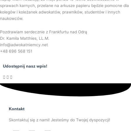
sprawach karnych, przelane na arkusze papieru będzie pomocne dla
kolegów i koleżanek adwokatów, prawników, studentów i innych
naukowców.
Pozdrawiam serdecznie z Frankfurtu nad Odrą
Dr. Kamila Matthies, LL.M.
info@adwokatniemcy.net
+48 696 568 151
Udostępnij nasz wpis!
Kontakt
Skontaktuj się z nami! Jesteśmy do Twojej dyspozycji!