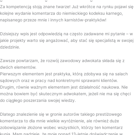
Za kompetencją stoją znane twarze! Już wkrótce na rynku pojawi się
kolejne wydanie komentarza do niemieckiego kodeksu karnego,
napisanego przeze mnie i innych karnistów-praktyków!
Dzisiejszy wpis jest odpowiedzią na często zadawane mi pytanie – w
jakie projekty warto się angażować, aby stać się specjalistą w swojej
dziedzinie.
Zawsze powtarzam, że
rozwój zawodowy adwokata składa się z
dwóch elementów.
Pierwszym elementem jest praktyka, którą zdobywa się na salach
sądowych oraz w pracy nad konkretnymi sprawami klientów.
Drugim, równie ważnym elementem jest działalność naukowa. Nie
można bowiem być skutecznym adwokatem, jeżeli nie ma się chęci
do ciągłego poszerzania swojej wiedzy.
Dlatego znalezienie się w gronie autorów takiego prestiżowego
komentarza to dla mnie wielkie wyróżnienie, ale również duże
zobowiązanie złożone wobec wszystkich, którzy ten komentarz
kupią. Mam nadzieję, że moje ponad 13-letnie doświadczenie w