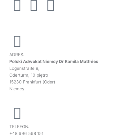
F
L
I
a
i
n
c
n
s
e
k
t
ADRES:
b
e
a
Polski Adwokat Niemcy Dr Kamila Matthies
Logenstraße 8,
Oderturm, 10 piętro
o
d
g
15230 Frankfurt (Oder)
Niemcy
o
i
r
k
n
a
-
-
m
TELEFON:
+48 696 568 151