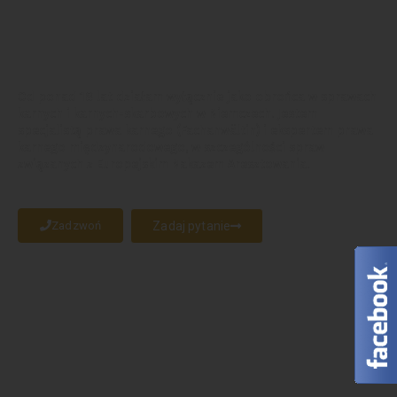
POLSKI ADWOKAT NIEMCY
PRAWO KARNE
Od ponad 18 lat działam wyłącznie jako obrońca w sprawach
karnych i karnych-skarbowych w Niemczech. Jestem
specjalistą prawa karnego (Fachanwältin) i ekspertem prawa
karnego międzynarodowego, w szczególności spraw
związanych z Europejskim Nakazem Aresztowania.
Zadzwoń
Zadaj pytanie