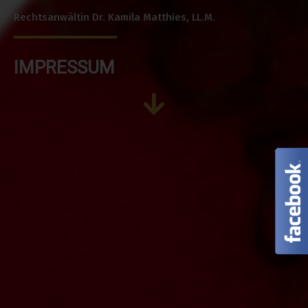
Rechtsanwältin Dr. Kamila Matthies, LL.M.
IMPRESSUM