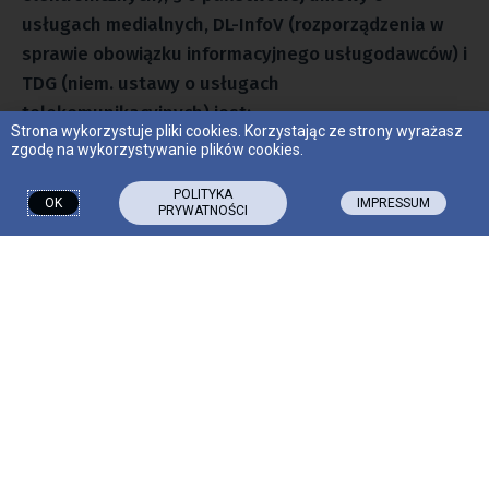
usługach medialnych, DL-InfoV (rozporządzenia w
sprawie obowiązku informacyjnego usługodawców) i
TDG (niem. ustawy o usługach
telekomunikacyjnych) jest:
Strona wykorzystuje pliki cookies. Korzystając ze strony wyrażasz
zgodę na wykorzystywanie plików cookies.
Rechtsanwältin Dr. Kamila Matthies, LL.M.
POLITYKA
OK
IMPRESSUM
PRYWATNOŚCI
Adres:
Logenstraße 8,
Oderturm, 10 OG.
15230 Frankfurt (Oder)
Telefon: 0335 23 01 00 00
E-mail: buero-matthies@web.de
www.adwokatniemcy.net
Niniejsza nota prawna (metryczka/Impressum)