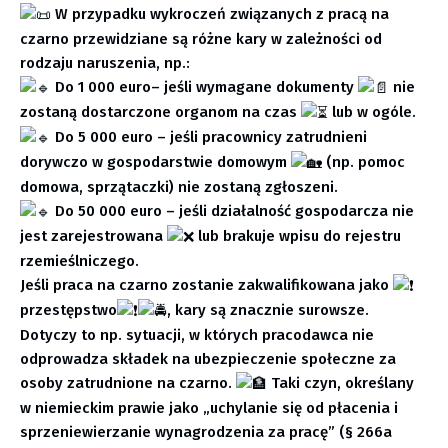
W przypadku wykroczeń związanych z pracą na
czarno przewidziane są różne kary w zależności od
rodzaju naruszenia, np.:
Do 1 000 euro– jeśli wymagane dokumenty
nie
zostaną dostarczone organom na czas
lub w ogóle.
Do 5 000 euro – jeśli pracownicy zatrudnieni
dorywczo w gospodarstwie domowym
(np. pomoc
domowa, sprzątaczki) nie zostaną zgłoszeni.
Do 50 000 euro – jeśli działalność gospodarcza nie
jest zarejestrowana
lub brakuje wpisu do rejestru
rzemieślniczego.
Jeśli praca na czarno zostanie zakwalifikowana jako
przestępstwo
, kary są znacznie surowsze.
Dotyczy to np. sytuacji, w których pracodawca nie
odprowadza składek na ubezpieczenie społeczne za
osoby zatrudnione na czarno.
Taki czyn, określany
w niemieckim prawie jako „uchylanie się od płacenia i
sprzeniewierzanie wynagrodzenia za pracę” (§ 266a