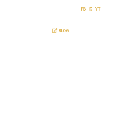
6 568 151 info@adwokatniemcy.net
FB
IG
YT
ŁUGI
ZESPÓŁ
BLOG
KONTAKT