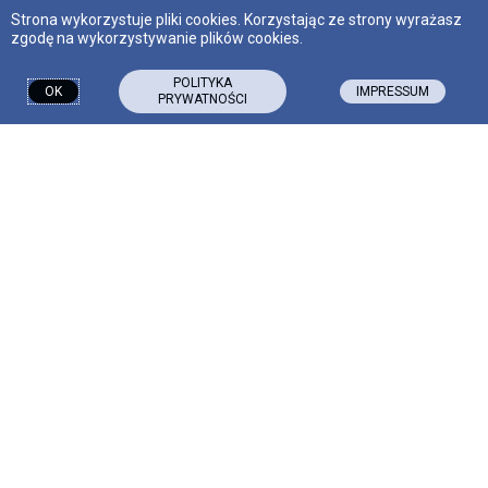
Strona wykorzystuje pliki cookies. Korzystając ze strony wyrażasz
zgodę na wykorzystywanie plików cookies.
Spożywanie a posiadanie narkotyków w
Niemczech
POLITYKA
OK
IMPRESSUM
PRYWATNOŚCI
Spożywanie a posiadanie narkotyków w Niemczech
Po naszej edukacyjnej serii dla kierowców
dostaliśmy bardzo ciekawe pytanie: czy osoba,
która prowadzi samochód pod wpływem
narkotyków będzie
CZYTAJ CAŁOŚĆ »